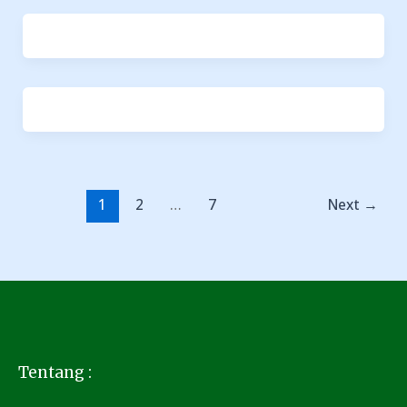
1
2
…
7
Next
→
Tentang :