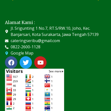
Alamat Kami :
Jl. Srigunting 1 No.7, RT.5/RW.10, Joho, Kec.
Banjarsari, Kota Surakarta, Jawa Tengah 57139
cateringseribu@gmail.com
0822-2600-1128
Google Map
F
T
Y
a
w
o
c
i
u
e
t
t
b
t
u
o
e
b
o
r
e
k