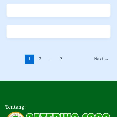
1
2
…
7
Next
→
Tentang :