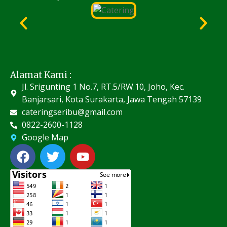
Alamat Kami :
Jl. Srigunting 1 No.7, RT.5/RW.10, Joho, Kec.
Banjarsari, Kota Surakarta, Jawa Tengah 57139
cateringseribu@gmail.com
0822-2600-1128
Google Map
F
T
Y
a
w
o
c
i
u
e
t
t
b
t
u
o
e
b
o
r
e