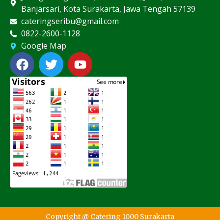
Banjarsari, Kota Surakarta, Jawa Tengah 57139
cateringseribu@gmail.com
0822-2600-1128
Google Map
F
T
Y
a
w
o
c
i
u
e
t
t
b
t
u
o
e
b
o
r
e
k
Copyright @ Catering 1000 Surakarta