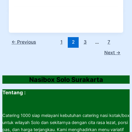
←
Previous
1
2
3
…
7
Next
→
Nasibox Solo Surakarta
Tentang :
Catering 1000 siap melayani kebutuhan catering nasi kotak/box
untuk wilayah Solo dan sekitarnya dengan cita rasa lezat, porsi
pas, dan harga terjangkau. Kami menghadirkan menu variatif