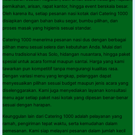
pernikahan, arisan, rapat kantor, hingga event berskala besar.
Oleh karena itu, setiap pesanan nasi kotak dari Catering 1000
disiapkan dengan bahan baku segar, bumbu pilihan, dan
proses masak yang higienis sesuai standar.
Catering 1000 menerima pesanan nasi dus dengan berbagai
pilihan menu sesuai selera dan kebutuhan Anda. Mulai dari
menu tradisional khas Solo, hidangan nusantara, hingga paket
spesial untuk acara formal maupun santai. Harga yang kami
tawarkan pun kompetitif tanpa mengurangi kualitas rasa.
Dengan variasi menu yang lengkap, pelanggan dapat
menyesuaikan pilihan sesuai budget maupun jenis acara yang
diselenggarakan. Kami juga menyediakan layanan konsultasi
menu agar setiap paket nasi kotak yang dipesan benar-benar
sesuai dengan harapan.
Keunggulan lain dari Catering 1000 adalah pelayanan yang
ramah, pengiriman tepat waktu, serta kemudahan dalam
pemesanan. Kami siap melayani pesanan dalam jumlah kecil