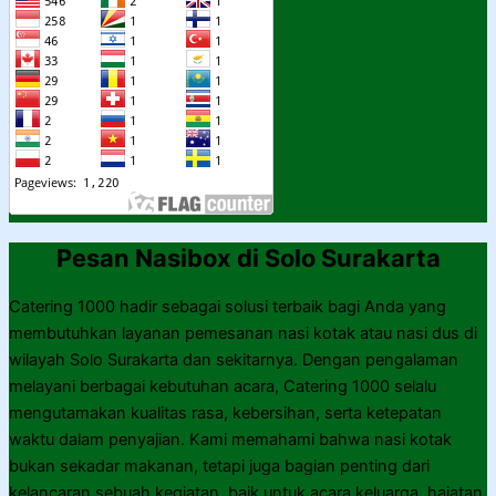
Pesan Nasibox di Solo Surakarta
Catering 1000 hadir sebagai solusi terbaik bagi Anda yang
membutuhkan layanan pemesanan nasi kotak atau nasi dus di
wilayah Solo Surakarta dan sekitarnya. Dengan pengalaman
melayani berbagai kebutuhan acara, Catering 1000 selalu
mengutamakan kualitas rasa, kebersihan, serta ketepatan
waktu dalam penyajian. Kami memahami bahwa nasi kotak
bukan sekadar makanan, tetapi juga bagian penting dari
kelancaran sebuah kegiatan, baik untuk acara keluarga, hajatan,