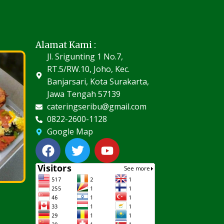
Alamat Kami :
Jl. Srigunting 1 No.7,
RT.5/RW.10, Joho, Kec.
Banjarsari, Kota Surakarta,
Jawa Tengah 57139
cateringseribu@gmail.com
0822-2600-1128
Google Map
F
T
Y
a
w
o
c
i
u
e
t
t
b
t
u
o
e
b
o
r
e