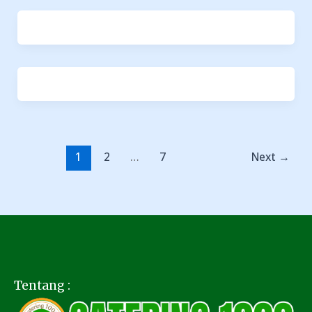
1
2
…
7
Next
→
Tentang :