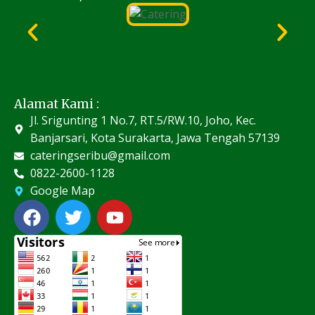
Alamat Kami :
Jl. Srigunting 1 No.7, RT.5/RW.10, Joho, Kec.
Banjarsari, Kota Surakarta, Jawa Tengah 57139
cateringseribu@gmail.com
0822-2600-1128
Google Map
F
T
Y
a
w
o
c
i
u
e
t
t
b
t
u
o
e
b
o
r
e