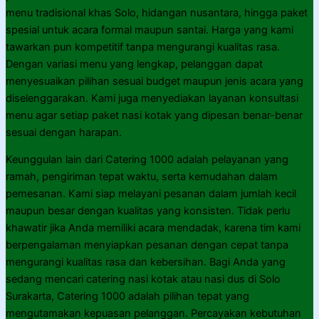
menu tradisional khas Solo, hidangan nusantara, hingga paket
spesial untuk acara formal maupun santai. Harga yang kami
tawarkan pun kompetitif tanpa mengurangi kualitas rasa.
Dengan variasi menu yang lengkap, pelanggan dapat
menyesuaikan pilihan sesuai budget maupun jenis acara yang
diselenggarakan. Kami juga menyediakan layanan konsultasi
menu agar setiap paket nasi kotak yang dipesan benar-benar
sesuai dengan harapan.
Keunggulan lain dari Catering 1000 adalah pelayanan yang
ramah, pengiriman tepat waktu, serta kemudahan dalam
pemesanan. Kami siap melayani pesanan dalam jumlah kecil
maupun besar dengan kualitas yang konsisten. Tidak perlu
khawatir jika Anda memiliki acara mendadak, karena tim kami
berpengalaman menyiapkan pesanan dengan cepat tanpa
mengurangi kualitas rasa dan kebersihan. Bagi Anda yang
sedang mencari catering nasi kotak atau nasi dus di Solo
Surakarta, Catering 1000 adalah pilihan tepat yang
mengutamakan kepuasan pelanggan. Percayakan kebutuhan