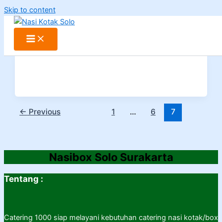
Skip to content
←
Previous
1
…
6
7
Nasibox Solo Surakarta
Tentang :
Catering 1000 siap melayani kebutuhan catering nasi kotak/box