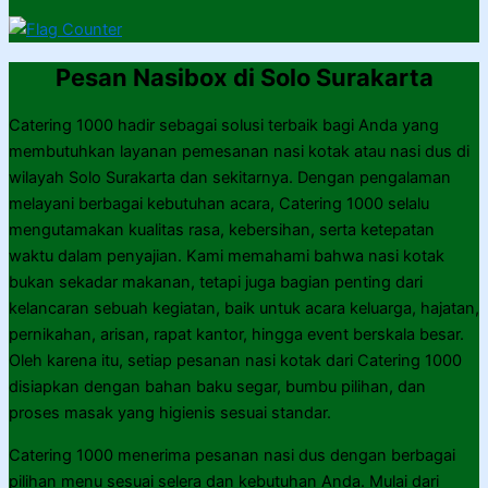
Pesan Nasibox di Solo Surakarta
Catering 1000 hadir sebagai solusi terbaik bagi Anda yang
membutuhkan layanan pemesanan nasi kotak atau nasi dus di
wilayah Solo Surakarta dan sekitarnya. Dengan pengalaman
melayani berbagai kebutuhan acara, Catering 1000 selalu
mengutamakan kualitas rasa, kebersihan, serta ketepatan
waktu dalam penyajian. Kami memahami bahwa nasi kotak
bukan sekadar makanan, tetapi juga bagian penting dari
kelancaran sebuah kegiatan, baik untuk acara keluarga, hajatan,
pernikahan, arisan, rapat kantor, hingga event berskala besar.
Oleh karena itu, setiap pesanan nasi kotak dari Catering 1000
disiapkan dengan bahan baku segar, bumbu pilihan, dan
proses masak yang higienis sesuai standar.
Catering 1000 menerima pesanan nasi dus dengan berbagai
pilihan menu sesuai selera dan kebutuhan Anda. Mulai dari