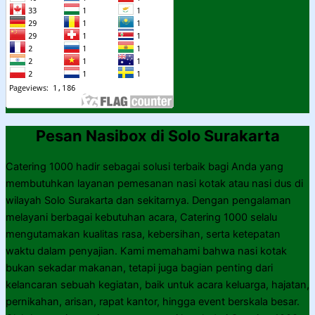
Pesan Nasibox di Solo Surakarta
Catering 1000 hadir sebagai solusi terbaik bagi Anda yang
membutuhkan layanan pemesanan nasi kotak atau nasi dus di
wilayah Solo Surakarta dan sekitarnya. Dengan pengalaman
melayani berbagai kebutuhan acara, Catering 1000 selalu
mengutamakan kualitas rasa, kebersihan, serta ketepatan
waktu dalam penyajian. Kami memahami bahwa nasi kotak
bukan sekadar makanan, tetapi juga bagian penting dari
kelancaran sebuah kegiatan, baik untuk acara keluarga, hajatan,
pernikahan, arisan, rapat kantor, hingga event berskala besar.