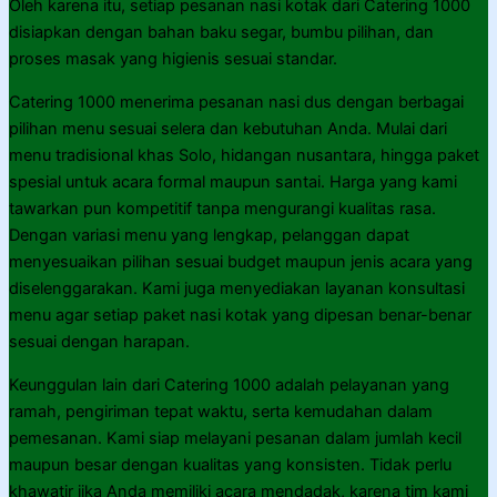
Oleh karena itu, setiap pesanan nasi kotak dari Catering 1000
disiapkan dengan bahan baku segar, bumbu pilihan, dan
proses masak yang higienis sesuai standar.
Catering 1000 menerima pesanan nasi dus dengan berbagai
pilihan menu sesuai selera dan kebutuhan Anda. Mulai dari
menu tradisional khas Solo, hidangan nusantara, hingga paket
spesial untuk acara formal maupun santai. Harga yang kami
tawarkan pun kompetitif tanpa mengurangi kualitas rasa.
Dengan variasi menu yang lengkap, pelanggan dapat
menyesuaikan pilihan sesuai budget maupun jenis acara yang
diselenggarakan. Kami juga menyediakan layanan konsultasi
menu agar setiap paket nasi kotak yang dipesan benar-benar
sesuai dengan harapan.
Keunggulan lain dari Catering 1000 adalah pelayanan yang
ramah, pengiriman tepat waktu, serta kemudahan dalam
pemesanan. Kami siap melayani pesanan dalam jumlah kecil
maupun besar dengan kualitas yang konsisten. Tidak perlu
khawatir jika Anda memiliki acara mendadak, karena tim kami