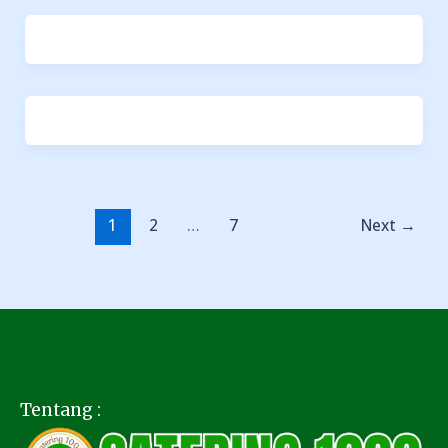
1
2
…
7
Next
→
Tentang :