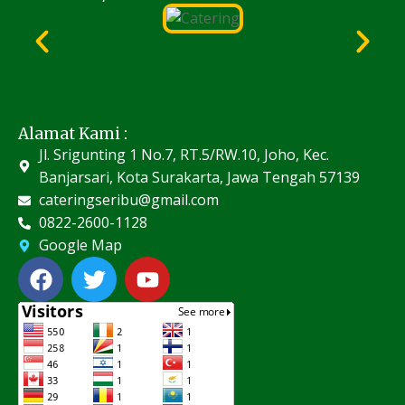
Alamat Kami :
Jl. Srigunting 1 No.7, RT.5/RW.10, Joho, Kec.
Banjarsari, Kota Surakarta, Jawa Tengah 57139
cateringseribu@gmail.com
0822-2600-1128
Google Map
F
T
Y
a
w
o
c
i
u
e
t
t
b
t
u
o
e
b
o
r
e