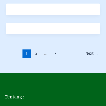
1
2
…
7
Next
→
Tentang :