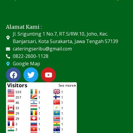
Alamat Kami :
Jl. Srigunting 1 No.7, RT.5/RW.10, Joho, Kec.
Banjarsari, Kota Surakarta, Jawa Tengah 57139
cateringseribu@gmail.com
0822-2600-1128
Google Map
F
T
Y
a
w
o
c
i
u
e
t
t
b
t
u
o
e
b
o
r
e
k