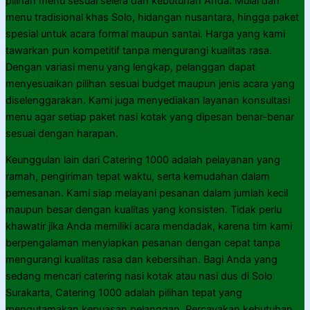
pilihan menu sesuai selera dan kebutuhan Anda. Mulai dari
menu tradisional khas Solo, hidangan nusantara, hingga paket
spesial untuk acara formal maupun santai. Harga yang kami
tawarkan pun kompetitif tanpa mengurangi kualitas rasa.
Dengan variasi menu yang lengkap, pelanggan dapat
menyesuaikan pilihan sesuai budget maupun jenis acara yang
diselenggarakan. Kami juga menyediakan layanan konsultasi
menu agar setiap paket nasi kotak yang dipesan benar-benar
sesuai dengan harapan.
Keunggulan lain dari Catering 1000 adalah pelayanan yang
ramah, pengiriman tepat waktu, serta kemudahan dalam
pemesanan. Kami siap melayani pesanan dalam jumlah kecil
maupun besar dengan kualitas yang konsisten. Tidak perlu
khawatir jika Anda memiliki acara mendadak, karena tim kami
berpengalaman menyiapkan pesanan dengan cepat tanpa
mengurangi kualitas rasa dan kebersihan. Bagi Anda yang
sedang mencari catering nasi kotak atau nasi dus di Solo
Surakarta, Catering 1000 adalah pilihan tepat yang
mengutamakan kepuasan pelanggan. Percayakan kebutuhan