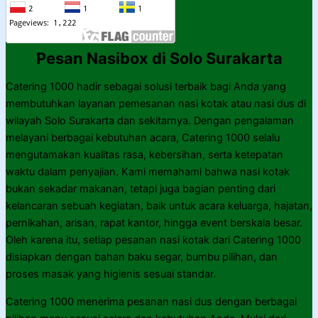
Pesan Nasibox di Solo Surakarta
Catering 1000 hadir sebagai solusi terbaik bagi Anda yang
membutuhkan layanan pemesanan nasi kotak atau nasi dus di
wilayah Solo Surakarta dan sekitarnya. Dengan pengalaman
melayani berbagai kebutuhan acara, Catering 1000 selalu
mengutamakan kualitas rasa, kebersihan, serta ketepatan
waktu dalam penyajian. Kami memahami bahwa nasi kotak
bukan sekadar makanan, tetapi juga bagian penting dari
kelancaran sebuah kegiatan, baik untuk acara keluarga, hajatan,
pernikahan, arisan, rapat kantor, hingga event berskala besar.
Oleh karena itu, setiap pesanan nasi kotak dari Catering 1000
disiapkan dengan bahan baku segar, bumbu pilihan, dan
proses masak yang higienis sesuai standar.
Catering 1000 menerima pesanan nasi dus dengan berbagai