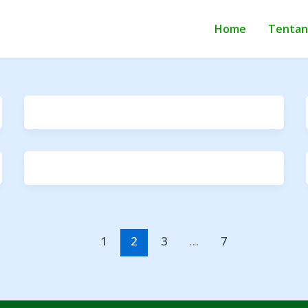
Home
Tentan
1
2
3
…
7