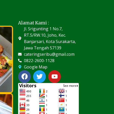
Alamat Kami :
Jl. Srigunting 1 No.7,
RT.5/RW.10, Joho, Kec.
Banjarsari, Kota Surakarta,
Jawa Tengah 57139
cateringseribu@gmail.com
0822-2600-1128
Google Map
F
T
Y
a
w
o
c
i
u
e
t
t
b
t
u
o
e
b
o
r
e