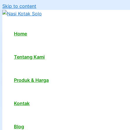
Skip to content
Home
Tentang Kami
Produk & Harga
Kontak
1
2
…
7
Next
→
Blog