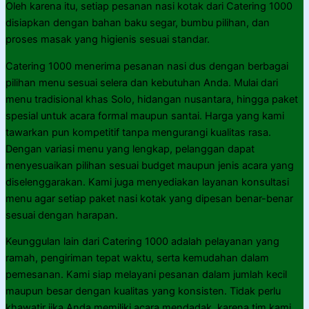
Oleh karena itu, setiap pesanan nasi kotak dari Catering 1000
disiapkan dengan bahan baku segar, bumbu pilihan, dan
proses masak yang higienis sesuai standar.
Catering 1000 menerima pesanan nasi dus dengan berbagai
pilihan menu sesuai selera dan kebutuhan Anda. Mulai dari
menu tradisional khas Solo, hidangan nusantara, hingga paket
spesial untuk acara formal maupun santai. Harga yang kami
tawarkan pun kompetitif tanpa mengurangi kualitas rasa.
Dengan variasi menu yang lengkap, pelanggan dapat
menyesuaikan pilihan sesuai budget maupun jenis acara yang
diselenggarakan. Kami juga menyediakan layanan konsultasi
menu agar setiap paket nasi kotak yang dipesan benar-benar
sesuai dengan harapan.
Keunggulan lain dari Catering 1000 adalah pelayanan yang
ramah, pengiriman tepat waktu, serta kemudahan dalam
pemesanan. Kami siap melayani pesanan dalam jumlah kecil
maupun besar dengan kualitas yang konsisten. Tidak perlu
khawatir jika Anda memiliki acara mendadak, karena tim kami