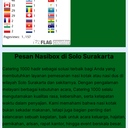
Pesan Nasibox di Solo Surakarta
Catering 1000 hadir sebagai solusi terbaik bagi Anda yang
membutuhkan layanan pemesanan nasi kotak atau nasi dus di
wilayah Solo Surakarta dan sekitarnya. Dengan pengalaman
melayani berbagai kebutuhan acara, Catering 1000 selalu
mengutamakan kualitas rasa, kebersihan, serta ketepatan
waktu dalam penyajian. Kami memahami bahwa nasi kotak
bukan sekadar makanan, tetapi juga bagian penting dari
kelancaran sebuah kegiatan, baik untuk acara keluarga, hajatan,
pernikahan, arisan, rapat kantor, hingga event berskala besar.