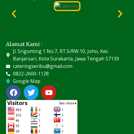
Alamat Kami :
Jl. Srigunting 1 No.7, RT.5/RW.10, Joho, Kec.
Banjarsari, Kota Surakarta, Jawa Tengah 57139
cateringseribu@gmail.com
0822-2600-1128
Google Map
F
T
Y
a
w
o
c
i
u
e
t
t
b
t
u
o
e
b
o
r
e