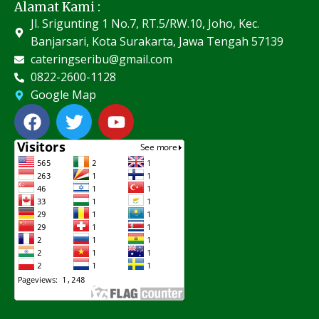
Alamat Kami :
Jl. Srigunting 1 No.7, RT.5/RW.10, Joho, Kec.
Banjarsari, Kota Surakarta, Jawa Tengah 57139
cateringseribu@gmail.com
0822-2600-1128
Google Map
F
T
Y
a
w
o
c
i
u
e
t
t
b
t
u
o
e
b
o
r
e
k