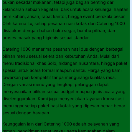
bukan sekadar makanan, tetapi juga bagian penting dari
kelancaran sebuah kegiatan, baik untuk acara keluarga, hajatan,
pernikahan, arisan, rapat kantor, hingga event berskala besar.
Oleh karena itu, setiap pesanan nasi kotak dari Catering 1000
disiapkan dengan bahan baku segar, bumbu pilihan, dan
proses masak yang higienis sesuai standar.
Catering 1000 menerima pesanan nasi dus dengan berbagai
pilihan menu sesuai selera dan kebutuhan Anda. Mulai dari
menu tradisional khas Solo, hidangan nusantara, hingga paket
spesial untuk acara formal maupun santai. Harga yang kami
tawarkan pun kompetitif tanpa mengurangi kualitas rasa.
Dengan variasi menu yang lengkap, pelanggan dapat
menyesuaikan pilihan sesuai budget maupun jenis acara yang
diselenggarakan. Kami juga menyediakan layanan konsultasi
menu agar setiap paket nasi kotak yang dipesan benar-benar
sesuai dengan harapan.
Keunggulan lain dari Catering 1000 adalah pelayanan yang
ramah, pengiriman tepat waktu, serta kemudahan dalam