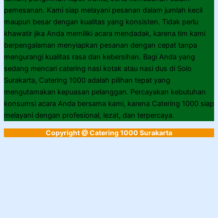
pemesanan. Kami siap melayani pesanan dalam jumlah kecil
maupun besar dengan kualitas yang konsisten. Tidak perlu
khawatir jika Anda memiliki acara mendadak, karena tim kami
berpengalaman menyiapkan pesanan dengan cepat tanpa
mengurangi kualitas rasa dan kebersihan. Bagi Anda yang
sedang mencari catering nasi kotak atau nasi dus di Solo
Surakarta, Catering 1000 adalah pilihan tepat yang
mengutamakan kepuasan pelanggan. Percayakan kebutuhan
konsumsi acara Anda bersama kami, karena Catering 1000 siap
melayani dengan profesional, lezat, dan terpercaya.
Copyright @ Catering 1000 Surakarta