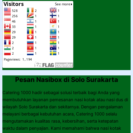
Pesan Nasibox di Solo Surakarta
Catering 1000 hadir sebagai solusi terbaik bagi Anda yang
membutuhkan layanan pemesanan nasi kotak atau nasi dus di
wilayah Solo Surakarta dan sekitarnya. Dengan pengalaman
melayani berbagai kebutuhan acara, Catering 1000 selalu
mengutamakan kualitas rasa, kebersihan, serta ketepatan
waktu dalam penyajian. Kami memahami bahwa nasi kotak