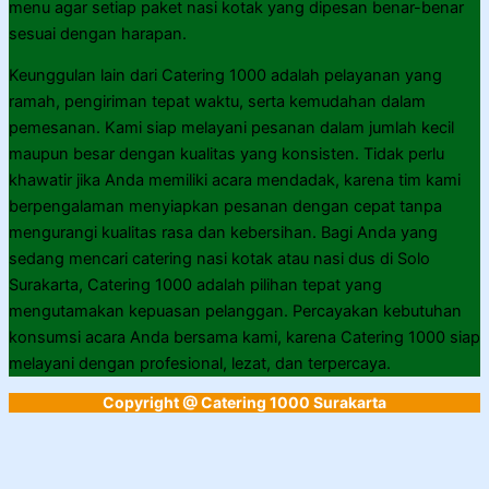
menu agar setiap paket nasi kotak yang dipesan benar-benar
sesuai dengan harapan.
Keunggulan lain dari Catering 1000 adalah pelayanan yang
ramah, pengiriman tepat waktu, serta kemudahan dalam
pemesanan. Kami siap melayani pesanan dalam jumlah kecil
maupun besar dengan kualitas yang konsisten. Tidak perlu
khawatir jika Anda memiliki acara mendadak, karena tim kami
berpengalaman menyiapkan pesanan dengan cepat tanpa
mengurangi kualitas rasa dan kebersihan. Bagi Anda yang
sedang mencari catering nasi kotak atau nasi dus di Solo
Surakarta, Catering 1000 adalah pilihan tepat yang
mengutamakan kepuasan pelanggan. Percayakan kebutuhan
konsumsi acara Anda bersama kami, karena Catering 1000 siap
melayani dengan profesional, lezat, dan terpercaya.
Copyright @ Catering 1000 Surakarta