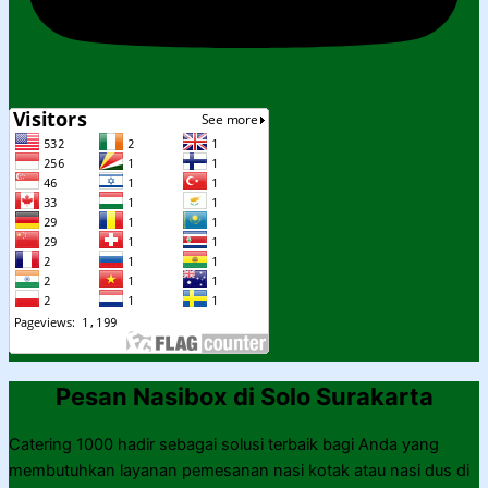
Pesan Nasibox di Solo Surakarta
Catering 1000 hadir sebagai solusi terbaik bagi Anda yang
membutuhkan layanan pemesanan nasi kotak atau nasi dus di