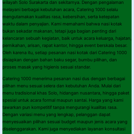
wilayah Solo Surakarta dan sekitarnya. Dengan pengalaman
melayani berbagai kebutuhan acara, Catering 1000 selalu
mengutamakan kualitas rasa, kebersihan, serta ketepatan
waktu dalam penyajian. Kami memahami bahwa nasi kotak
bukan sekadar makanan, tetapi juga bagian penting dari
kelancaran sebuah kegiatan, baik untuk acara keluarga, hajatan,
pernikahan, arisan, rapat kantor, hingga event berskala besar.
Oleh karena itu, setiap pesanan nasi kotak dari Catering 1000
disiapkan dengan bahan baku segar, bumbu pilihan, dan
proses masak yang higienis sesuai standar.
Catering 1000 menerima pesanan nasi dus dengan berbagai
pilihan menu sesuai selera dan kebutuhan Anda. Mulai dari
menu tradisional khas Solo, hidangan nusantara, hingga paket
spesial untuk acara formal maupun santai. Harga yang kami
tawarkan pun kompetitif tanpa mengurangi kualitas rasa.
Dengan variasi menu yang lengkap, pelanggan dapat
menyesuaikan pilihan sesuai budget maupun jenis acara yang
diselenggarakan. Kami juga menyediakan layanan konsultasi