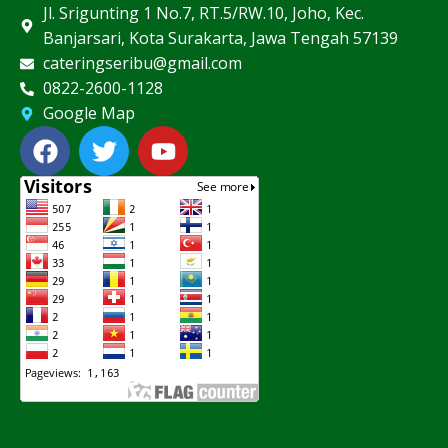
Jl. Srigunting 1 No.7, RT.5/RW.10, Joho, Kec.
Banjarsari, Kota Surakarta, Jawa Tengah 57139
cateringseribu@gmail.com
0822-2600-1128
Google Map
F
T
Y
a
w
o
c
i
u
e
t
t
b
t
u
o
e
b
o
r
e
k