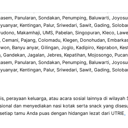
nyudono, Makamhaji, UMS, Pabelan, Singopuran, Kleco, Lawe
n, Cemani, Pajang, Colomadu, Klegen, Donohudan, Embarkas
on, Banyu anyar, Gilingan, Joglo, Kadipiro, Keprabon, Kest
Gandekan, Jagalan, Jebres, Kepatihan, Mojosongo, Pucanh
ngasem, Panularan, Sondakan, Penumping, Baluwarti, Joyosu
uanyar, Kentingan, Palur, Sriwedari, Sawit, Gading, Soloba
, perayaan keluarga, atau acara sosial lainnya di wilayah
sional dan menyediakan nasi kotak serta snack yang dise
etiap tamu Anda puas dengan hidangan lezat dari UTRIE
.