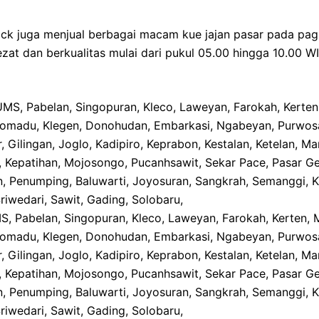
ck juga menjual berbagai macam kue jajan pasar pada pagi h
zat dan berkualitas mulai dari pukul 05.00 hingga 10.00 W
, Pabelan, Singopuran, Kleco, Laweyan, Farokah, Kerten, M
lomadu, Klegen, Donohudan, Embarkasi, Ngabeyan, Purwosa
r, Gilingan, Joglo, Kadipiro, Keprabon, Kestalan, Ketelan,
, Kepatihan, Mojosongo, Pucanhsawit, Sekar Pace, Pasar Ge
n, Penumping, Baluwarti, Joyosuran, Sangkrah, Semanggi, K
riwedari, Sawit, Gading, Solobaru,