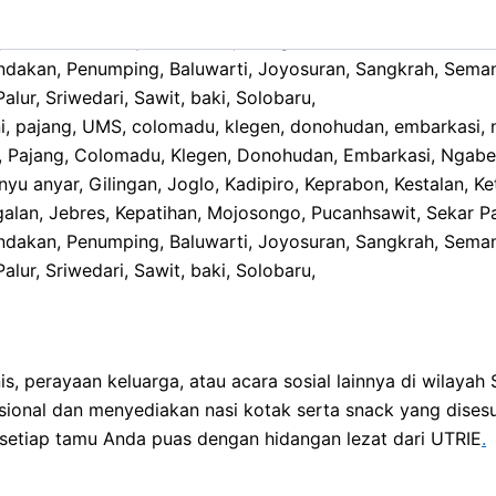
ni, pajang, UMS, colomadu, klegen, donohudan, embarkasi, 
, Pajang, Colomadu, Klegen, Donohudan, Embarkasi, Ngabe
yu anyar, Gilingan, Joglo, Kadipiro, Keprabon, Kestalan, 
lan, Jebres, Kepatihan, Mojosongo, Pucanhsawit, Sekar Pa
ondakan, Penumping, Baluwarti, Joyosuran, Sangkrah, Seman
lur, Sriwedari, Sawit, baki, Solobaru,
, perayaan keluarga, atau acara sosial lainnya di wilayah
sional dan menyediakan nasi kotak serta snack yang dise
etiap tamu Anda puas dengan hidangan lezat dari UTRIE
.