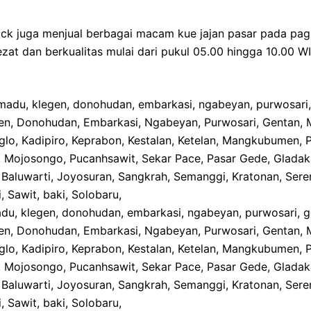
ck juga menjual berbagai macam kue jajan pasar pada pagi h
zat dan berkualitas mulai dari pukul 05.00 hingga 10.00 W
adu, klegen, donohudan, embarkasi, ngabeyan, purwosari, 
gen, Donohudan, Embarkasi, Ngabeyan, Purwosari, Gentan, 
oglo, Kadipiro, Keprabon, Kestalan, Ketelan, Mangkubumen,
 Mojosongo, Pucanhsawit, Sekar Pace, Pasar Gede, Gladak, 
aluwarti, Joyosuran, Sangkrah, Semanggi, Kratonan, Seren
, Sawit, baki, Solobaru,