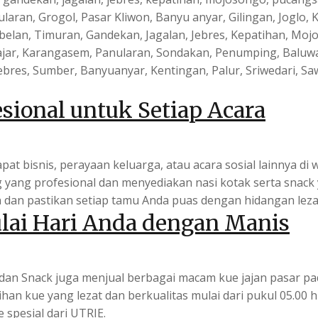
laran, Grogol, Pasar Kliwon, Banyu anyar, Gilingan, Joglo, 
lan, Timuran, Gandekan, Jagalan, Jebres, Kepatihan, Mojo
 Jajar, Karangasem, Panularan, Sondakan, Penumping, Baluwa
bres, Sumber, Banyuanyar, Kentingan, Palur, Sriwedari, Saw
sional untuk Setiap Acara
t bisnis, perayaan keluarga, atau acara sosial lainnya di 
g yang profesional dan menyediakan nasi kotak serta snac
an pastikan setiap tamu Anda puas dengan hidangan leza
lai Hari Anda dengan Manis
dan Snack juga menjual berbagai macam kue jajan pasar pada
han kue yang lezat dan berkualitas mulai dari pukul 05.00 h
 spesial dari UTRIE.