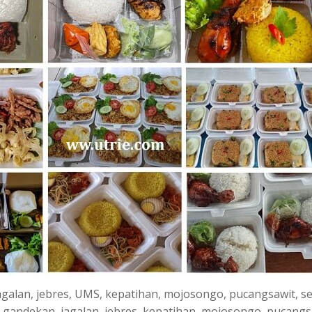
jagalan, jebres, UMS, kepatihan, mojosongo, pucangsawit, s
, gandekan, jagalan, jebres, kepatihan, mojosongo, pucangs