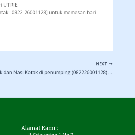
i UTRIE.
ontak : 0822-26001128] untuk memesan hari
NEXT
Pesan Snack dan Nasi Kotak di penumping (082226001128) – Catering
Alamat Kami :