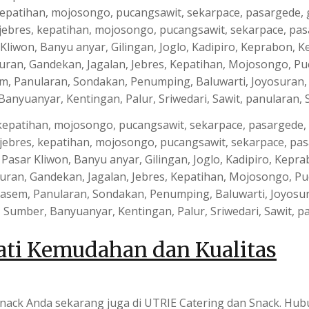
kepatihan, mojosongo, pucangsawit, sekarpace, pasargede, g
jebres, kepatihan, mojosongo, pucangsawit, sekarpace, pas
Pasar Kliwon, Banyu anyar, Gilingan, Joglo, Kadipiro, Kepra
n, Gandekan, Jagalan, Jebres, Kepatihan, Mojosongo, Puc
ngasem, Panularan, Sondakan, Penumping, Baluwarti, Joyosu
 Sumber, Banyuanyar, Kentingan, Palur, Sriwedari, Sawit, p
ati Kemudahan dan Kualitas
ack Anda sekarang juga di UTRIE Catering dan Snack. Hubun