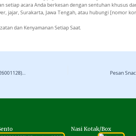
an setiap acara Anda berkesan dengan sentuhan khusus dar
ewer, jajar, Surakarta, Jawa Tengah, atau hubungi [nomor k
ezatan dan Kenyamanan Setiap Saat.
Pesan Snack dan Nasi Kotak di pasarkliwon (082226001128) – Catering
Bento
Nasi Kotak/Box