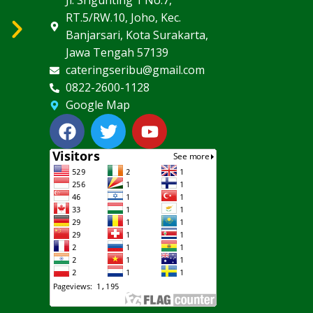
Jl. Srigunting 1 No.7,
RT.5/RW.10, Joho, Kec.
Banjarsari, Kota Surakarta,
Jawa Tengah 57139
cateringseribu@gmail.com
0822-2600-1128
Google Map
F
T
Y
a
w
o
c
i
u
e
t
t
b
t
u
o
e
b
o
r
e
k