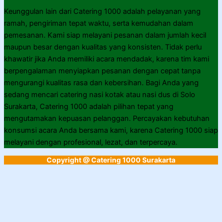
Keunggulan lain dari Catering 1000 adalah pelayanan yang
ramah, pengiriman tepat waktu, serta kemudahan dalam
pemesanan. Kami siap melayani pesanan dalam jumlah kecil
maupun besar dengan kualitas yang konsisten. Tidak perlu
khawatir jika Anda memiliki acara mendadak, karena tim kami
berpengalaman menyiapkan pesanan dengan cepat tanpa
mengurangi kualitas rasa dan kebersihan. Bagi Anda yang
sedang mencari catering nasi kotak atau nasi dus di Solo
Surakarta, Catering 1000 adalah pilihan tepat yang
mengutamakan kepuasan pelanggan. Percayakan kebutuhan
konsumsi acara Anda bersama kami, karena Catering 1000 siap
melayani dengan profesional, lezat, dan terpercaya.
Copyright @ Catering 1000 Surakarta