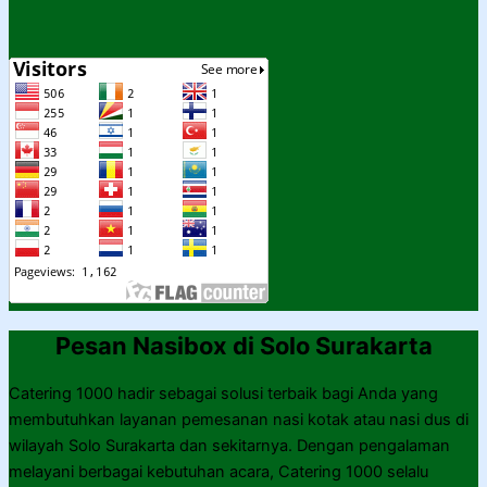
Pesan Nasibox di Solo Surakarta
Catering 1000 hadir sebagai solusi terbaik bagi Anda yang
membutuhkan layanan pemesanan nasi kotak atau nasi dus di
wilayah Solo Surakarta dan sekitarnya. Dengan pengalaman
melayani berbagai kebutuhan acara, Catering 1000 selalu