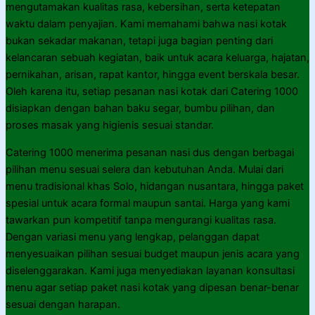
mengutamakan kualitas rasa, kebersihan, serta ketepatan
waktu dalam penyajian. Kami memahami bahwa nasi kotak
bukan sekadar makanan, tetapi juga bagian penting dari
kelancaran sebuah kegiatan, baik untuk acara keluarga, hajatan,
pernikahan, arisan, rapat kantor, hingga event berskala besar.
Oleh karena itu, setiap pesanan nasi kotak dari Catering 1000
disiapkan dengan bahan baku segar, bumbu pilihan, dan
proses masak yang higienis sesuai standar.
Catering 1000 menerima pesanan nasi dus dengan berbagai
pilihan menu sesuai selera dan kebutuhan Anda. Mulai dari
menu tradisional khas Solo, hidangan nusantara, hingga paket
spesial untuk acara formal maupun santai. Harga yang kami
tawarkan pun kompetitif tanpa mengurangi kualitas rasa.
Dengan variasi menu yang lengkap, pelanggan dapat
menyesuaikan pilihan sesuai budget maupun jenis acara yang
diselenggarakan. Kami juga menyediakan layanan konsultasi
menu agar setiap paket nasi kotak yang dipesan benar-benar
sesuai dengan harapan.